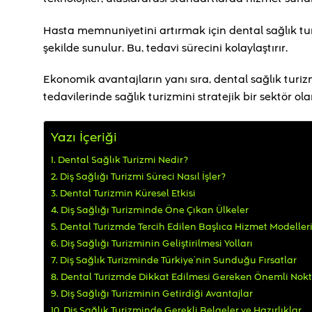
Hasta memnuniyetini artırmak için dental sağlık t
şekilde sunulur. Bu, tedavi sürecini kolaylaştırır.
Ekonomik avantajların yanı sıra, dental sağlık turiz
tedavilerinde sağlık turizmini stratejik bir sektör o
Yazı İçeriği
Dental Sağlık Turizmi Nedir?
Diş Sağlığı Turizmi Süreci Nasıl İşler?
Dental Turizmin Küresel Etkisi
Diş Sağlığı Turizminde Öne Çıkan Ülkeler
Dental Turizmde Tercih Edilen Başlıca Hizmet Modeller
Diş Sağlığı Turizminin Geliştirilmesi Yolları
Diş Sağlık Turizminde Türkiye’nin Sunduğu Fırsatlar
Dental Turizmde Dikkat Edilmesi Gereken Önemli Nokt
Diş Sağlığı Turizminin Getirdiği Avantajlar
Diş Sağlık Turizminde Gerekli Belgeler ve Hazırlıklar