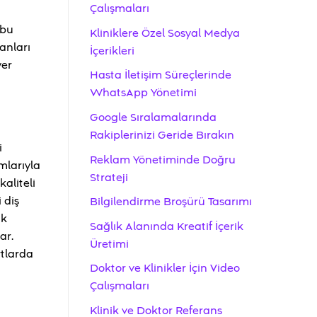
Çalışmaları
 bu
Kliniklere Özel Sosyal Medya
anları
İçerikleri
yer
Hasta İletişim Süreçlerinde
WhatsApp Yönetimi
Google Sıralamalarında
Rakiplerinizi Geride Bırakın
i
Reklam Yönetiminde Doğru
mlarıyla
Strateji
kaliteli
 diş
Bilgilendirme Broşürü Tasarımı
ik
Sağlık Alanında Kreatif İçerik
ar.
Üretimi
rtlarda
Doktor ve Klinikler İçin Video
Çalışmaları
Klinik ve Doktor Referans