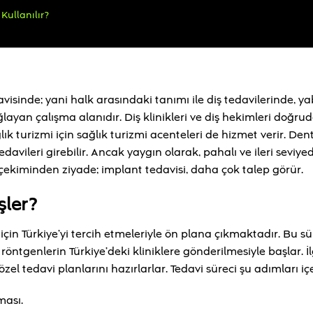
Kullanılır?
davisinde; yani halk arasındaki tanımı ile diş tedavilerinde, y
layan çalışma alanıdır. Diş klinikleri ve diş hekimleri doğru
lık turizmi için sağlık turizmi acenteleri de hizmet verir. Den
tedavileri girebilir. Ancak yaygın olarak, pahalı ve ileri seviye
iş çekiminden ziyade; implant tedavisi, daha çok talep görür.
şler?
 için Türkiye’yi tercih etmeleriyle ön plana çıkmaktadır. Bu s
ntgenlerin Türkiye’deki kliniklere gönderilmesiyle başlar. İlg
el tedavi planlarını hazırlarlar. Tedavi süreci şu adımları içe
ması.