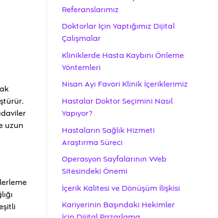
Referanslarımız
Doktorlar İçin Yaptığımız Dijital
Çalışmalar
Kliniklerde Hasta Kaybını Önleme
Yöntemleri
Nisan Ayı Favori Klinik İçeriklerimiz
rak
Hastalar Doktor Seçimini Nasıl
ştürür.
Yapıyor?
edaviler
le uzun
Hastaların Sağlık Hizmeti
Araştırma Süreci
Operasyon Sayfalarının Web
Sitesindeki Önemi
ilerleme
İçerik Kalitesi ve Dönüşüm İlişkisi
lığı
Kariyerinin Başındaki Hekimler
şitli
İçin Dijital Pazarlama