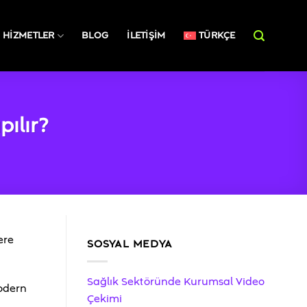
HIZMETLER
BLOG
İLETIŞIM
TÜRKÇE
pılır?
ere
SOSYAL MEDYA
Sağlık Sektöründe Kurumsal Video
Modern
Çekimi