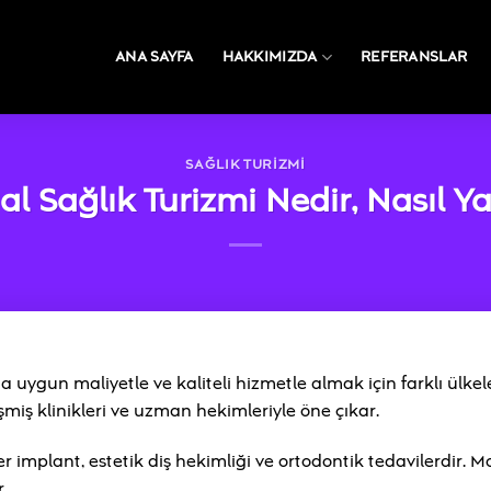
ANA SAYFA
HAKKIMIZDA
REFERANSLAR
SAĞLIK TURIZMI
l Sağlık Turizmi Nedir, Nasıl Ya
ha uygun maliyetle ve kaliteli hizmetle almak için farklı ülkel
şmiş klinikleri ve uzman hekimleriyle öne çıkar.
r implant, estetik diş hekimliği ve ortodontik tedavilerdir. 
.