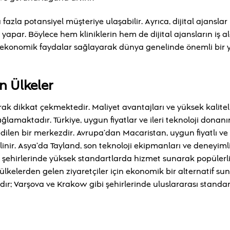
fazla potansiyel müşteriye ulaşabilir. Ayrıca, dijital ajanslar
 yapar. Böylece hem kliniklerin hem de dijital ajansların iş al
e ekonomik faydalar sağlayarak dünya genelinde önemli bir 
n Ülkeler
ak dikkat çekmektedir. Maliyet avantajları ve yüksek kalitel
ğlamaktadır. Türkiye, uygun fiyatlar ve ileri teknoloji donanı
 edilen bir merkezdir. Avrupa’dan Macaristan, uygun fiyatlı ve 
bilinir. Asya’da Tayland, son teknoloji ekipmanları ve deneyimli
ük şehirlerinde yüksek standartlarda hizmet sunarak popülerl
kelerden gelen ziyaretçiler için ekonomik bir alternatif sun
’dır; Varşova ve Krakow gibi şehirlerinde uluslararası standa