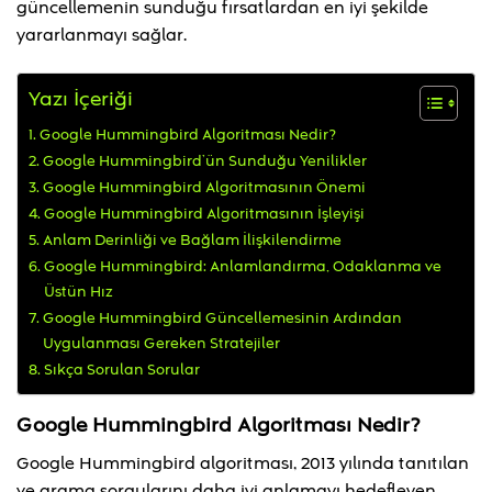
güncellemenin sunduğu fırsatlardan en iyi şekilde
yararlanmayı sağlar.
Yazı İçeriği
Google Hummingbird Algoritması Nedir?
Google Hummingbird’ün Sunduğu Yenilikler
Google Hummingbird Algoritmasının Önemi
Google Hummingbird Algoritmasının İşleyişi
Anlam Derinliği ve Bağlam İlişkilendirme
Google Hummingbird: Anlamlandırma, Odaklanma ve
Üstün Hız
Google Hummingbird Güncellemesinin Ardından
Uygulanması Gereken Stratejiler
Sıkça Sorulan Sorular
Google Hummingbird Algoritması Nedir?
Google Hummingbird algoritması, 2013 yılında tanıtılan
ve arama sorgularını daha iyi anlamayı hedefleyen