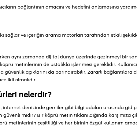
ıcıların bağlantının amacını ve hedefini anlamasına yardımc
tkı sağlar ve içeriğin arama motorları tarafından etkili şekild
rirken aynı zamanda dijital dünya üzerinde gezinmeyi bir sa
köprü metinlerinin de ustalıkla işlenmesi gereklidir. Kullanıcı
güvenlik açıklarını da barındırabilir. Zararlı bağlantılara d
likli olmalıdır.
rleri nelerdir?
r; internet denizinde gemiler gibi bilgi adaları arasında gidip
güvenli midir? Bir köprü metin tıklanıldığında karşımıza ç
prü metinlerinin çeşitliliği ve her birinin özgül kullanım ama