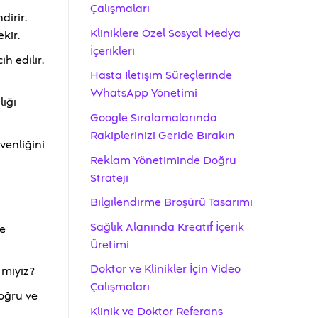
Çalışmaları
dirir.
Kliniklere Özel Sosyal Medya
kir.
İçerikleri
h edilir.
Hasta İletişim Süreçlerinde
WhatsApp Yönetimi
lığı
Google Sıralamalarında
Rakiplerinizi Geride Bırakın
üvenliğini
Reklam Yönetiminde Doğru
Strateji
Bilgilendirme Broşürü Tasarımı
Sağlık Alanında Kreatif İçerik
de
Üretimi
Doktor ve Klinikler İçin Video
 miyiz?
Çalışmaları
doğru ve
Klinik ve Doktor Referans