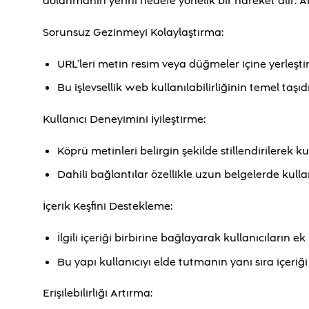
dolanmanın yerini hedefe yönelik bir hareket alır. 
Sorunsuz Gezinmeyi Kolaylaştırma:
URL’leri metin resim veya düğmeler içine yerleştirere
Bu işlevsellik web kullanılabilirliğinin temel taşıdı
Kullanıcı Deneyimini İyileştirme:
Köprü metinleri belirgin şekilde stillendirilerek kul
Dahili bağlantılar özellikle uzun belgelerde kulla
İçerik Keşfini Destekleme:
İlgili içeriği birbirine bağlayarak kullanıcıların 
Bu yapı kullanıcıyı elde tutmanın yanı sıra içeriğ
Erişilebilirliği Artırma: