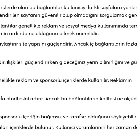
renklerde olan bu bağlantılar kullanıcıyı farklı sayfalara yönlen
ndirilen sayfanın güvenilir olup olmadığını sorgulamak gere
lantılar genellikle reklam ve sosyal medya kullanımında terci
esmin ardında ne olduğunu bilmek önemlidir.
laştırır site yapısını güçlendirir. Ancak iç bağlantıların fazla
. İlişkileri güçlendirirken gideceğiniz yerin bilinirliğini ve g
llikle reklam ve sponsorlu içeriklerde kullanılır. Reklamın
 otoritesini artırır. Ancak bu bağlantıların kalitesi ne ölçü
r sponsorlu içeriğin bağımsız ve tarafsız olduğunu söyleyebilir
rulan içeriklerde bulunur. Kullanıcı yorumlarının her zaman 