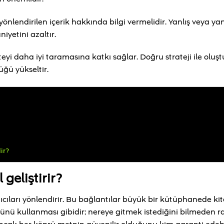
nlendirilen içerik hakkında bilgi vermelidir. Yanlış veya yanı
iyetini azaltır.
yi daha iyi taramasına katkı sağlar. Doğru strateji ile oluş
üğü yükseltir.
ir?
geliştirir?
nıcıları yönlendirir. Bu bağlantılar büyük bir kütüphanede ki
nü kullanması gibidir; nereye gitmek istediğini bilmeden r