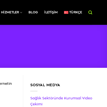
HIZMETLER
BLOG
İLETIŞIM
TÜRKÇE
ernetin
SOSYAL MEDYA
Sağlık Sektöründe Kurumsal Video
Çekimi