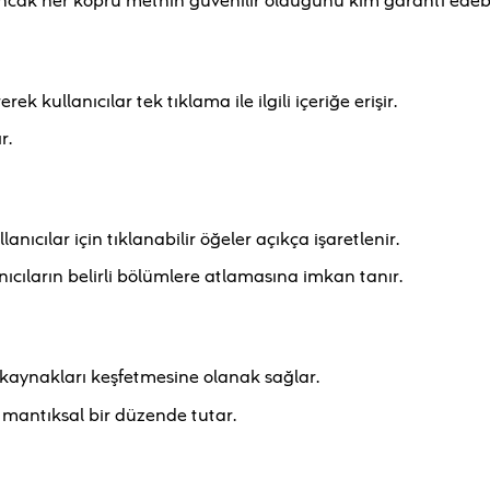
Ancak her köprü metnin güvenilir olduğunu kim garanti edebi
k kullanıcılar tek tıklama ile ilgili içeriğe erişir.
r.
lanıcılar için tıklanabilir öğeler açıkça işaretlenir.
nıcıların belirli bölümlere atlamasına imkan tanır.
ek kaynakları keşfetmesine olanak sağlar.
i mantıksal bir düzende tutar.