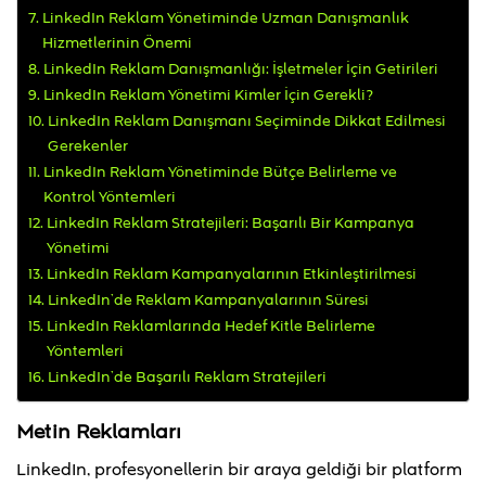
LinkedIn Reklam Yönetiminde Uzman Danışmanlık
Hizmetlerinin Önemi
LinkedIn Reklam Danışmanlığı: İşletmeler İçin Getirileri
LinkedIn Reklam Yönetimi Kimler İçin Gerekli?
LinkedIn Reklam Danışmanı Seçiminde Dikkat Edilmesi
Gerekenler
LinkedIn Reklam Yönetiminde Bütçe Belirleme ve
Kontrol Yöntemleri
LinkedIn Reklam Stratejileri: Başarılı Bir Kampanya
Yönetimi
LinkedIn Reklam Kampanyalarının Etkinleştirilmesi
LinkedIn’de Reklam Kampanyalarının Süresi
LinkedIn Reklamlarında Hedef Kitle Belirleme
Yöntemleri
LinkedIn’de Başarılı Reklam Stratejileri
Metin Reklamları
LinkedIn, profesyonellerin bir araya geldiği bir platform