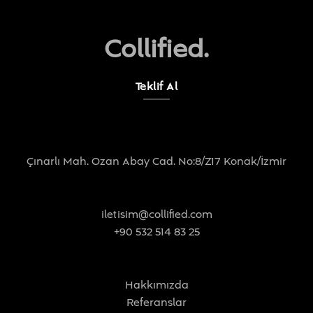
Collified.
Teklif Al
Çınarlı Mah. Ozan Abay Cad. No:8/Z17 Konak/İzmir
iletisim@collified.com
+90 532 514 83 25
Hakkımızda
Referanslar