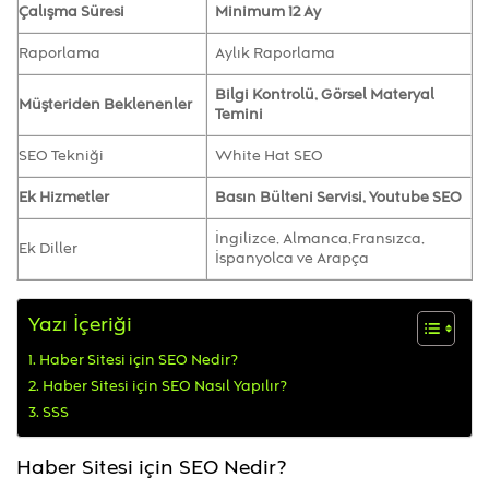
Çalışma Süresi
Minimum 12 Ay
Raporlama
Aylık Raporlama
Bilgi Kontrolü, Görsel Materyal
Müşteriden Beklenenler
Temini
SEO Tekniği
White Hat SEO
Ek Hizmetler
Basın Bülteni Servisi, Youtube SEO
İngilizce, Almanca,Fransızca,
Ek Diller
İspanyolca ve Arapça
Yazı İçeriği
Haber Sitesi için SEO Nedir?
Haber Sitesi için SEO Nasıl Yapılır?
SSS
Haber Sitesi için SEO Nedir?