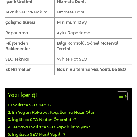
İçerik Üretimi
Hizmete Dahil
Teknik SEO ve Bakım
Hizmete Dahil
Çalışma Süresi
Minimum 12 Ay
Raporlama
Aylık Raporlama
Müşteriden
Bilgi Kontrolü, Görsel Materyal
Beklenenler
Temini
SEO Tekniği
White Hat SEO
Ek Hizmetler
Basın Bülteni Servisi, Youtube SEO
Yazı İçeriği
İngilizce SEO Nedir?
En Yoğun Rekabet Koşullarına Hazır Olun
İngilizce SEO Neden Önemlidir?
Bedava İngilizce SEO Yapabilir miyim?
İngilizce SEO Nasıl Yapılır?