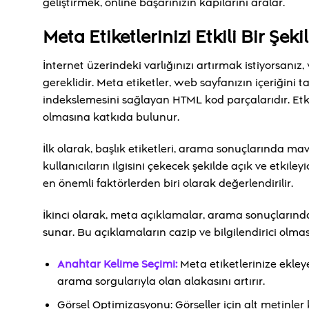
geliştirmek, online başarınızın kapılarını aralar.
Meta Etiketlerinizi Etkili Bir Şek
İnternet üzerindeki varlığınızı artırmak istiyorsanız
gereklidir. Meta etiketler, web sayfanızın içeriğini
indekslemesini sağlayan HTML kod parçalarıdır. Etk
olmasına katkıda bulunur.
İlk olarak, başlık etiketleri, arama sonuçlarında mavi
kullanıcıların ilgisini çekecek şekilde açık ve etkiley
en önemli faktörlerden biri olarak değerlendirilir.
İkinci olarak, meta açıklamalar, arama sonuçlarındak
sunar. Bu açıklamaların cazip ve bilgilendirici olması, 
Anahtar Kelime Seçimi:
Meta etiketlerinize ekleye
arama sorgularıyla olan alakasını artırır.
Görsel Optimizasyonu: Görseller için alt metinle