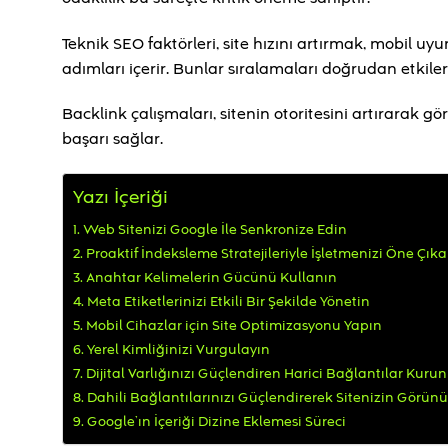
Teknik SEO faktörleri, site hızını artırmak, mobil 
adımları içerir. Bunlar sıralamaları doğrudan etkiler
Backlink çalışmaları, sitenin otoritesini artırarak gö
başarı sağlar.
Yazı İçeriği
Web Sitenizi Google İle Senkronize Edin
Proaktif İndeksleme Stratejileriyle İşletmenizi Öne Çıka
Anahtar Kelimelerin Gücünü Kullanın
Meta Etiketlerinizi Etkili Bir Şekilde Yönetin
Mobil Cihazlar için Site Optimizasyonu Yapın
Yerel Kimliğinizi Vurgulayın
Dijital Varlığınızı Güçlendiren Harici Bağlantılar Kurun
Dahili Bağlantılarınızı Güçlendirerek Sitenizin Görünü
Google’ın İçeriği Dizine Eklemesi Süreci