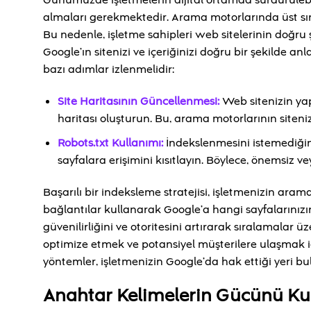
Günümüzde işletmelerin dijital ortamda sürdürülebili
almaları gerekmektedir. Arama motorlarında üst sır
Bu nedenle, işletme sahipleri web sitelerinin doğru 
Google’ın sitenizi ve içeriğinizi doğru bir şekilde an
bazı adımlar izlenmelidir:
Site Haritasının Güncellenmesi:
Web sitenizin yapı
haritası oluşturun. Bu, arama motorlarının site
Robots.txt Kullanımı:
İndekslenmesini istemediğini
sayfalara erişimini kısıtlayın. Böylece, önemsiz v
Başarılı bir indeksleme stratejisi, işletmenizin ara
bağlantılar kullanarak Google’a hangi sayfalarınızın
güvenilirliğini ve otoritesini artırarak sıralamalar ü
optimize etmek ve potansiyel müşterilere ulaşmak i
yöntemler, işletmenizin Google’da hak ettiği yeri bu
Anahtar Kelimelerin Gücünü Ku