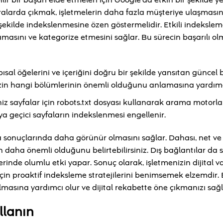
r bir başarı elde etmeleri için Google’da etkin bir şekilde ye
alarda çıkmak, işletmelerin daha fazla müşteriye ulaşmasını
şekilde indekslenmesine özen göstermelidir. Etkili indekslem
lamasını ve kategorize etmesini sağlar. Bu sürecin başarılı olm
sal öğelerini ve içeriğini doğru bir şekilde yansıtan güncel b
nizin hangi bölümlerinin önemli olduğunu anlamasına yardımc
z sayfalar için robots.txt dosyası kullanarak arama motorla
eya geçici sayfaların indekslenmesi engellenir.
ma sonuçlarında daha görünür olmasını sağlar. Dahası, net ve t
 daha önemli olduğunu belirtebilirsiniz. Dış bağlantılar da s
zerinde olumlu etki yapar. Sonuç olarak, işletmenizin dijital va
çin proaktif indeksleme stratejilerini benimsemek elzemdir.
lmasına yardımcı olur ve dijital rekabette öne çıkmanızı sağl
llanın