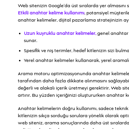
Web sitenizin Google’da üst sıralarda yer almasını
Etkili anahtar kelime kullanımı
, potansiyel müşteril
anahtar kelimeler, dijital pazarlama stratejinizin ay
Uzun kuyruklu anahtar kelimeler,
genel anahtar 
sunar.
Spesifik ve niş terimler, hedef kitlenizin sizi bulmas
Yerel anahtar kelimeler kullanarak, yerel aramala
Arama motoru optimizasyonunda anahtar kelimeleri s
tarafından daha fazla dikkate alınmasını sağlayabil
değerli ve alakalı içerik üretmeyi gerektirir. Web si
artırır. Bu yüzden içeriğinizi oluştururken anahtar 
Anahtar kelimelerin doğru kullanımı, sadece teknik bi
kitlenizin sıkça sorduğu sorulara yönelik olarak opt
web siteniz, arama sonuçlarında daha üst sıralarda y