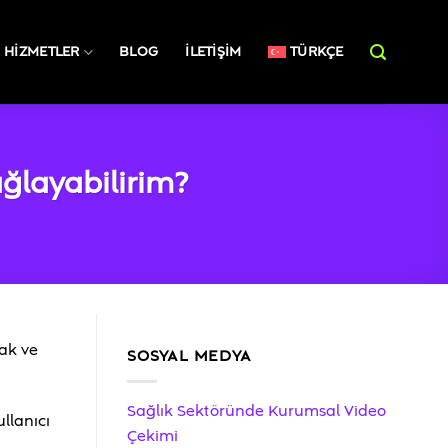
HIZMETLER
BLOG
İLETIŞIM
TÜRKÇE
ğlayabilirim?
mak ve
SOSYAL MEDYA
Sağlık Sektöründe Kurumsal Video
llanıcı
Çekimi