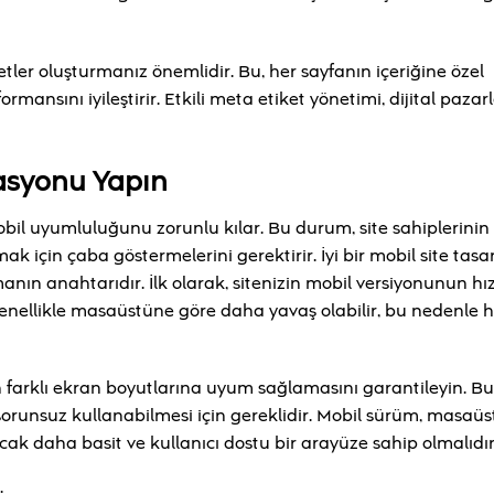
etler oluşturmanız önemlidir. Bu, her sayfanın içeriğine özel
ansını iyileştirir. Etkili meta etiket yönetimi, dijital paza
zasyonu Yapın
obil uyumluluğunu zorunlu kılar. Bu durum, site sahiplerinin
için çaba göstermelerini gerektirir. İyi bir mobil site tasar
ın anahtarıdır. İlk olarak, sitenizin mobil versiyonunun hız
genellikle masaüstüne göre daha yavaş olabilir, bu nedenle h
n farklı ekran boyutlarına uyum sağlamasını garantileyin. Bu
i sorunsuz kullanabilmesi için gereklidir. Mobil sürüm, masaüs
ak daha basit ve kullanıcı dostu bir arayüze sahip olmalıdır