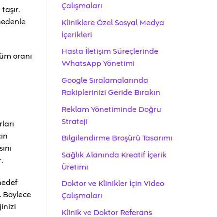
Çalışmaları
taşır.
 nedenle
Kliniklere Özel Sosyal Medya
İçerikleri
Hasta İletişim Süreçlerinde
şüm oranı
WhatsApp Yönetimi
Google Sıralamalarında
Rakiplerinizi Geride Bırakın
Reklam Yönetiminde Doğru
Strateji
ları
çin
Bilgilendirme Broşürü Tasarımı
sını
Sağlık Alanında Kreatif İçerik
.
Üretimi
 hedef
Doktor ve Klinikler İçin Video
. Böylece
Çalışmaları
inizi
Klinik ve Doktor Referans