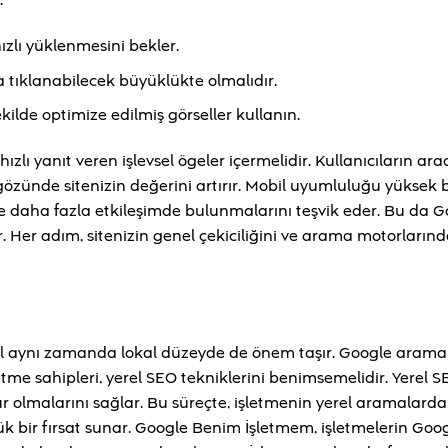
:
hızlı yüklenmesini bekler.
 tıklanabilecek büyüklükte olmalıdır.
kilde optimize edilmiş görseller kullanın.
ızlı yanıt veren işlevsel ögeler içermelidir. Kullanıcıların ara
özünde sitenizin değerini artırır. Mobil uyumluluğu yüksek bi
ve daha fazla etkileşimde bulunmalarını teşvik eder. Bu da G
r. Her adım, sitenizin genel çekiciliğini ve arama motorlarınd
değil aynı zamanda lokal düzeyde de önem taşır. Google arama
tme sahipleri, yerel SEO tekniklerini benimsemelidir. Yerel S
r olmalarını sağlar. Bu süreçte, işletmenin yerel aramalard
 bir fırsat sunar. Google Benim İşletmem, işletmelerin Goo