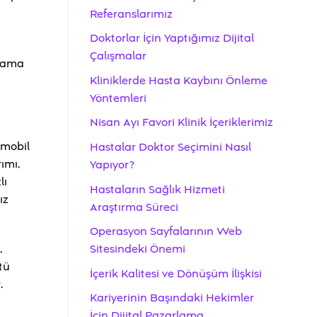
Referanslarımız
Doktorlar İçin Yaptığımız Dijital
Çalışmalar
rlama
Kliniklerde Hasta Kaybını Önleme
Yöntemleri
Nisan Ayı Favori Klinik İçeriklerimiz
 mobil
Hastalar Doktor Seçimini Nasıl
ımı,
Yapıyor?
lı
Hastaların Sağlık Hizmeti
ız
Araştırma Süreci
Operasyon Sayfalarının Web
Sitesindeki Önemi
,
tü
İçerik Kalitesi ve Dönüşüm İlişkisi
.
Kariyerinin Başındaki Hekimler
İçin Dijital Pazarlama