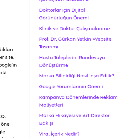
Doktorlar İçin Dijital
Görünürlüğün Önemi
Klinik ve Doktor Çalışmalarımız
Prof. Dr. Gürkan Yetkin Website
Tasarımı
dıkları
r site,
Hasta Taleplerini Randevuya
oogle’ın
Dönüştürme
aki
Marka Bilinirliği Nasıl İnşa Edilir?
Google Yorumlarının Önemi
Kampanya Dönemlerinde Reklam
Maliyetleri
Marka Hikayesi ve Art Direktör
EO,
Bakışı
a öne
gle
Viral İçerik Nedir?