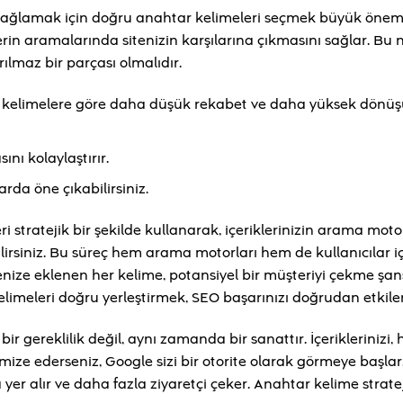
 sağlamak için doğru anahtar kelimeleri seçmek büyük önem 
erin aramalarında sitenizin karşılarına çıkmasını sağlar. Bu
rılmaz bir parçası olmalıdır.
kelimelere göre daha düşük rekabet ve daha yüksek dönü
ını kolaylaştırır.
rda öne çıkabilirsiniz.
tratejik bir şekilde kullanarak, içeriklerinizin arama motor
irsiniz. Bu süreç hem arama motorları hem de kullanıcılar i
tenize eklenen her kelime, potansiyel bir müşteriyi çekme şan
kelimeleri doğru yerleştirmek, SEO başarınızı doğrudan etkiler
r gereklilik değil, aynı zamanda bir sanattır. İçeriklerinizi,
imize ederseniz, Google sizi bir otorite olarak görmeye başlar
er alır ve daha fazla ziyaretçi çeker. Anahtar kelime stratej