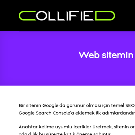
İçeriğe
atla
Web sitemin 
Bir sitenin Google’da görünür olması için temel SEO k
Google Search Console’a eklemek ilk adımlardandır
Anahtar kelime uyumlu içerikler üretmek, sitenin or
odaklılık bu süreçte kritik öneme sahiptir.