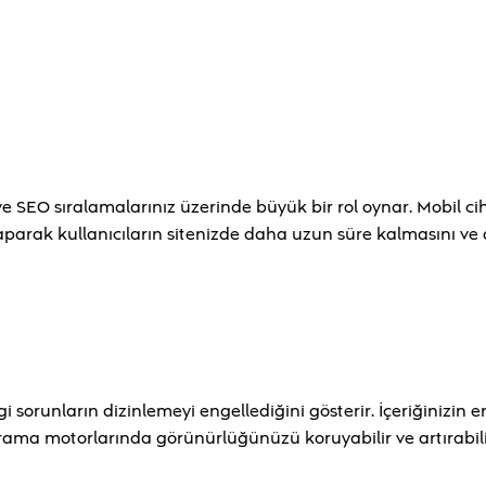
ve SEO sıralamalarınız üzerinde büyük bir rol oynar. Mobil c
yaparak kullanıcıların sitenizde daha uzun süre kalmasını ve
sorunların dizinlemeyi engellediğini gösterir. İçeriğinizin eri
rama motorlarında görünürlüğünüzü koruyabilir ve artırabilir