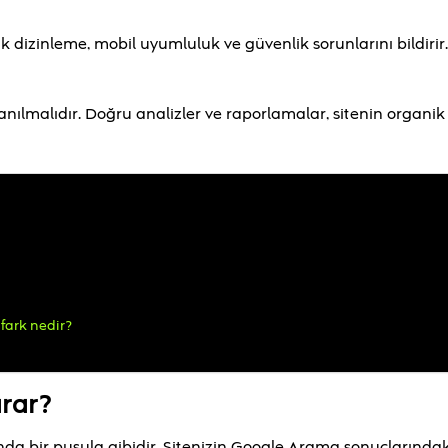
 dizinleme, mobil uyumluluk ve güvenlik sorunlarını bildirir
anılmalıdır. Doğru analizler ve raporlamalar, sitenin organik
fark nedir?
arar?
nda bir pusula gibidir. Sitenizin Google Arama sonuçlarındak