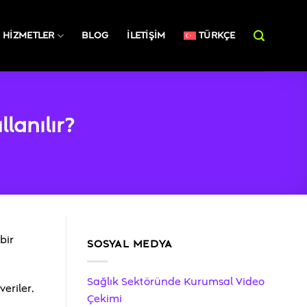
HIZMETLER
BLOG
İLETIŞIM
TÜRKÇE
lanılır?
bir
SOSYAL MEDYA
Sağlık Sektöründe Kurumsal Video
eriler,
Çekimi