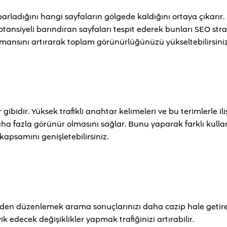
arladığını hangi sayfaların gölgede kaldığını ortaya çıkarır
nsiyeli barındıran sayfaları tespit ederek bunları SEO strat
ormansını artırarak toplam görünürlüğünüzü yükseltebilirsiniz
idir. Yüksek trafikli anahtar kelimeleri ve bu terimlerle iliş
ha fazla görünür olmasını sağlar. Bunu yaparak farklı kullan
 kapsamını genişletebilirsiniz.
niden düzenlemek arama sonuçlarınızı daha cazip hale getireb
ik edecek değişiklikler yapmak trafiğinizi artırabilir.