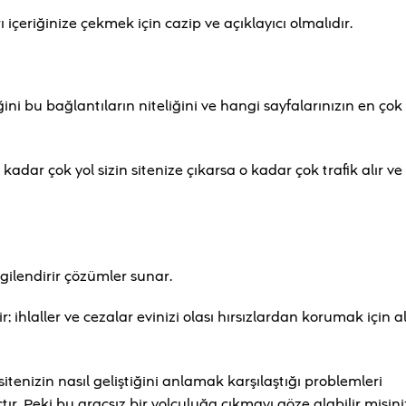
ı içeriğinize çekmek için cazip ve açıklayıcı olmalıdır.
ğini bu bağlantıların niteliğini ve hangi sayfalarınızın en çok
e kadar çok yol sizin sitenize çıkarsa o kadar çok trafik alır v
gilendirir çözümler sunar.
; ihlaller ve cezalar evinizi olası hırsızlardan korumak için a
tenizin nasıl geliştiğini anlamak karşılaştığı problemleri
ır. Peki bu araçsız bir yolculuğa çıkmayı göze alabilir misini