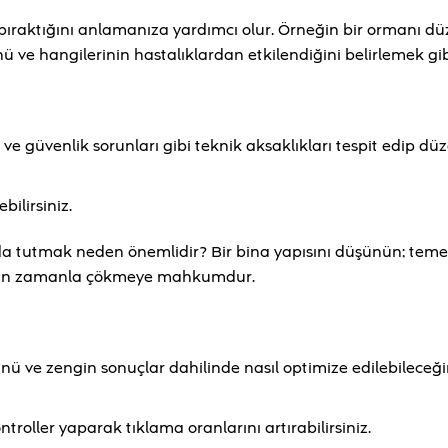
z bıraktığını anlamanıza yardımcı olur. Örneğin bir ormanı dü
ve hangilerinin hastalıklardan etkilendiğini belirlemek gib
ik ve güvenlik sorunları gibi teknik aksaklıkları tespit edip d
ilirsiniz.
tında tutmak neden önemlidir? Bir bina yapısını düşünün; teme
olsun zamanla çökmeye mahkumdur.
ü ve zengin sonuçlar dahilinde nasıl optimize edilebileceği
ntroller yaparak tıklama oranlarını artırabilirsiniz.