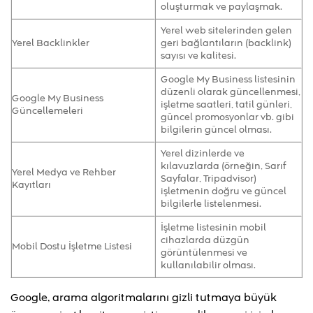
oluşturmak ve paylaşmak.
Yerel web sitelerinden gelen
Yerel Backlinkler
geri bağlantıların (backlink)
sayısı ve kalitesi.
Google My Business listesinin
düzenli olarak güncellenmesi,
Google My Business
işletme saatleri, tatil günleri,
Güncellemeleri
güncel promosyonlar vb. gibi
bilgilerin güncel olması.
Yerel dizinlerde ve
kılavuzlarda (örneğin, Sarıf
Yerel Medya ve Rehber
Sayfalar, Tripadvisor)
Kayıtları
işletmenin doğru ve güncel
bilgilerle listelenmesi.
İşletme listesinin mobil
cihazlarda düzgün
Mobil Dostu İşletme Listesi
görüntülenmesi ve
kullanılabilir olması.
Google, arama algoritmalarını gizli tutmaya büyük