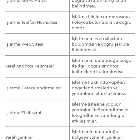
İşletme Adı ve Adresi
doğru ve tutarlı bir şekilde
belirtilmesi.
İşletme telefon numarasının
İşletme Telefon Numarası
kolayca bulunabilir ve doğru
olması.
İşletmenin web sitesinin
İşletme Web Sitesi
bulunması ve doğru şekilde
linklenmesi.
İşletmenin bulunduğu bölge
Yerel Anahtar Kelimeler
ile ilgili doğru anahtar
kelimelerin kullanılması.
İşletme hakkında yapılan
İşletme Derecelendirmeleri
değerlendirmelerin ve
yorumların olumlu olması.
İşletme listesine yapılan
yorumlar, değerlendirmeler,
İşletme Etkileşimi
fotoğraflar ve yanıtlar gibi
etkileşimler.
İşletmenin bulunduğu
Yerel İçerikler
bölgeye yönelik içerikler