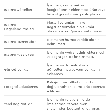
İşletme iç ve dış mekan
İşletme Görselleri
fotoğraflarının eklenmesi, ürün veya
hizmet görsellerinin paylaşılması.
Müşteri yorumlarının ve
İşletme
değerlendirmelerinin olumlu
Değerlendirmeleri
olması, gerektiğinde yanıtlanması.
İşletmenin hizmet verdiği alanın
İşletme Hizmet Alanı
belirtilmesi.
İşletmenin web sitesinin eklenmesi
İşletme Web Sitesi
ve doğru şekilde linklenmesi.
İşletmenin düzenli olarak
Güncel İçerikler
güncellenmesi ve yeni içeriklerin
eklenmesi.
Fotoğrafların etiketlenmesi ve
Fotoğraf Etiketlemesi
doğru anahtar kelimelerle optimize
edilmesi.
İşletmenin yerel dizinlerde
Yerel Bağlantılar
listelenmesi ve yerel web
sitelerinden bağlantılar alınması.