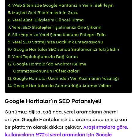
Web Sitenizde Google Haritanızın Yerini Belirleyin
Müşteri Geri Bildirimlerinin Gücü
Yerel Alıntı Bilgilerini Güncel Tutma
Yerel SEO Stratejileri: İşletmenizi Öne Çıkarın
Site Yapınıza Yerel Şema Kodunu Entegre Edin
Yerel SEO Stratejinize Backlink Entegrasyonu
Google Haritalar SEO’sunda Sıralamanızı Takip Edin
Yerel Topluluğunuzla Bağ Kurun
Google Haritalar’da Anahtar Kelime
Optimizasyonunun Püf Noktaları
Google Haritalar Üzerinden Veri Kazımanın Yasallığı
Google Haritalar’da Görünürlüğü Artırma Yolları
Google Haritalar’ın SEO Potansiyeli
Günümüz dijital çağında, yerel aramaların önemi
artıyor. Google Haritalar ise bu aramalarda öne çıkan
bir platform olarak dikkat çekiyor.
Araştırmalara göre,
kullanıcıların %72’si yerel aramaları için Google