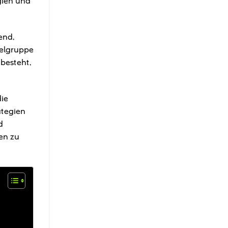
gien und
end,
ielgruppe
besteht,
die
ategien
d
en zu