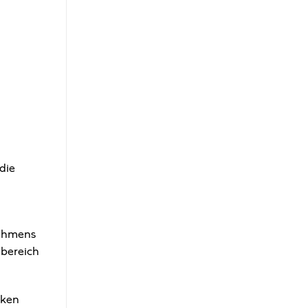
die
u
nehmens
nbereich
cken