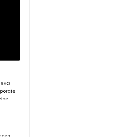
s SEO
rporate
eine
tenen