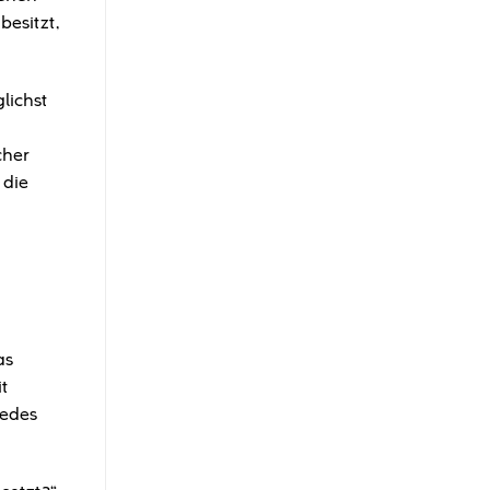
besitzt,
lichst
cher
 die
as
it
jedes