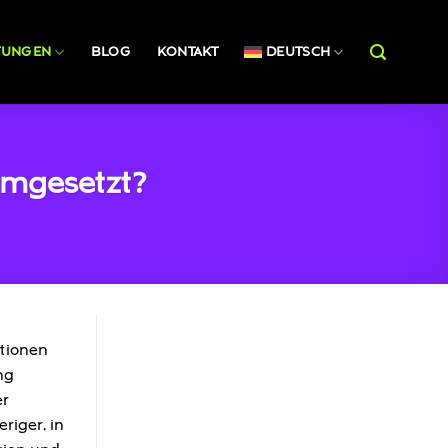
STUNGEN
BLOG
KONTAKT
DEUTSCH
umgesetzt?
tionen
ng
er
riger, in