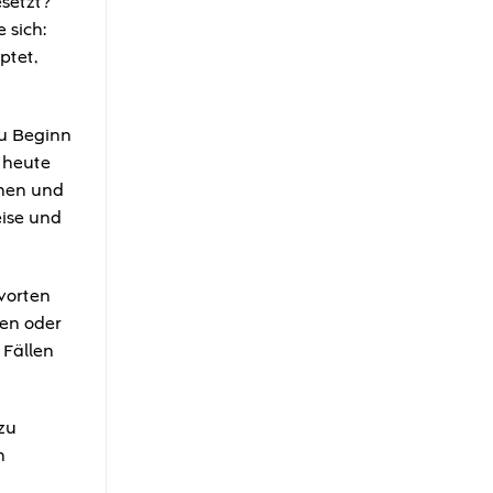
setzt?“
 sich:
ptet,
Zu Beginn
 heute
ehen und
eise und
tworten
sen oder
 Fällen
zu
n