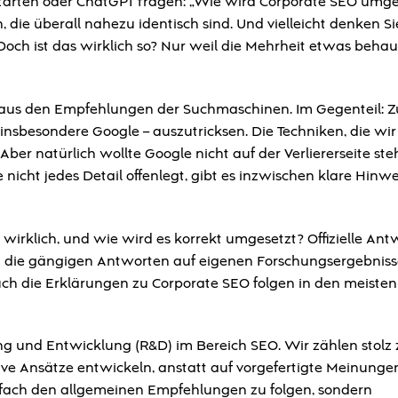
 starten oder ChatGPT fragen: „Wie wird Corporate SEO umge
, die überall nahezu identisch sind. Und vielleicht denken Sie
Doch ist das wirklich so? Nur weil die Mehrheit etwas behau
 aus den Empfehlungen der Suchmaschinen. Im Gegenteil: 
nsbesondere Google – auszutricksen. Die Techniken, die wir
er natürlich wollte Google nicht auf der Verliererseite st
nicht jedes Detail offenlegt, gibt es inzwischen klare Hinw
 wirklich, und wie wird es korrekt umgesetzt? Offizielle An
ren die gängigen Antworten auf eigenen Forschungsergebnis
h die Erklärungen zu Corporate SEO folgen in den meisten
ng und Entwicklung (R&D) im Bereich SEO. Wir zählen stolz 
ive Ansätze entwickeln, anstatt auf vorgefertigte Meinunge
infach den allgemeinen Empfehlungen zu folgen, sondern