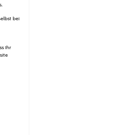
s.
elbst bei
s Ihr
site