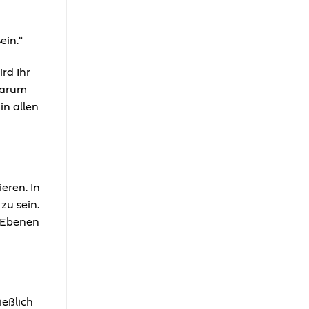
ein.“
rd Ihr
 darum
in allen
eren. In
zu sein.
 Ebenen
ießlich