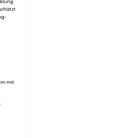
cklung
schätzt
ng-
t
em mit
e