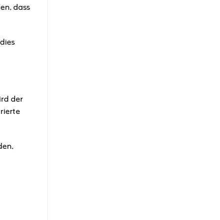
en, dass
dies
rd der
rierte
den,