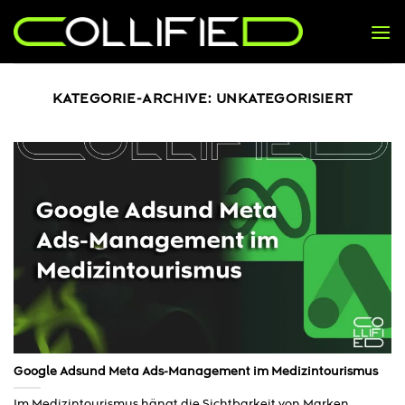
Zum
Inhalt
springen
KATEGORIE-ARCHIVE:
UNKATEGORISIERT
Google Adsund Meta Ads-Management im Medizintourismus
Im Medizintourismus hängt die Sichtbarkeit von Marken