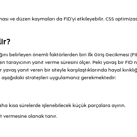
sı ve düzen kaymaları da FID’yi etkileyebilir. CSS optimiza
ir?
ını belirleyen önemli faktörlerden biri İlk Giriş Gecikmesi (FI
ren tarayıcının yanıt verme süresini ölçer. Peki yavaş bir FID
 yavaş yanıt veren bir siteyle karşılaştıklarında hayal kırıklı
in aşağıdaki stratejileri uygulamanız gerekmektedir:
ha kısa sürelerde işlenebilecek küçük parçalara ayırın.
ıt vermesine olanak tanır.