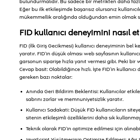
bulundurmalıdır. Bu sadece bir metrikten daha fazlasıd
Eğer bu ilk etkileşimde başarısız olursanız kullanı
mükemmellik aralığında olduğundan emin olmak sade
FID kullanıcı deneyimini nasıl et
FID (İlk Giriş Gecikmesi) kullanıcı deneyiminin bel ke
yaratır. FID’in düşük olması web sayfasının kullanıcı i
garsonun siparişe hızla yanıt vermesi gibi. Peki bir 
Cevap basit: Olabildiğince hızlı. İşte FID’in kullanı
gereken bazı noktalar:
Anında Geri Bildirim Beklentisi: Kullanıcılar etk
sabrını zorlar ve memnuniyetsizlik yaratır.
Kullanıcı Sadakati: Düşük FID kullanıcıların siteye 
sitenin etkileşimli özelliklerini daha sık kullanma
Teknik olarak FID’in optimize edilmesi için alınab
JavaScript Yürütmesinin Optimize Edilmesi: Ağır 