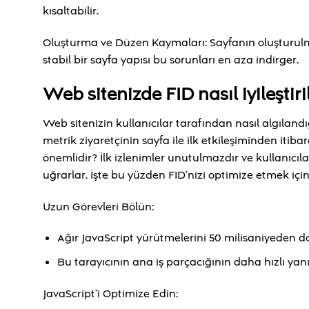
kısaltabilir.
Oluşturma ve Düzen Kaymaları: Sayfanın oluşturulma
stabil bir sayfa yapısı bu sorunları en aza indirger.
Web sitenizde FID nasıl iyileştiril
Web sitenizin kullanıcılar tarafından nasıl algılandığ
metrik ziyaretçinin sayfa ile ilk etkileşiminden itiba
önemlidir? İlk izlenimler unutulmazdır ve kullanıcılar
uğrarlar. İşte bu yüzden FID’nizi optimize etmek iç
Uzun Görevleri Bölün:
Ağır JavaScript yürütmelerini 50 milisaniyeden da
Bu tarayıcının ana iş parçacığının daha hızlı yan
JavaScript’i Optimize Edin: