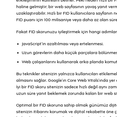
etkileşiminin kalitesini belirler. Peki neden hızlı bir
haline gelmiştir; bir web sayfasının yavaş yanıt ver
uzaklaştırabilir. Hızlı bir FID kullanıcılara sayfanın n
FID puanı için 100 milisaniye veya daha az olan sürel
Fakat FID skorunuzu iyileştirmek için hangi adımlar a
JavaScript’in azaltılması veya ertelenmesi.
Uzun görevlerin daha küçük parçalara bölünmes
Web çalışanlarını kullanarak arka planda komut d
Bu teknikler sitenizin yalnızca kullanıcıları etkil
almasını sağlar. Google’ın Core Web Vitals’ında yer
İyi bir FID skoru sitenizin sadece hızlı değil aynı 
uzun süre yanıt beklemek zorunda kalan bir web sit
Optimal bir FID skoruna sahip olmak günümüz dijital
sitenizin itibarını korumak ve dijital rekabette öne 