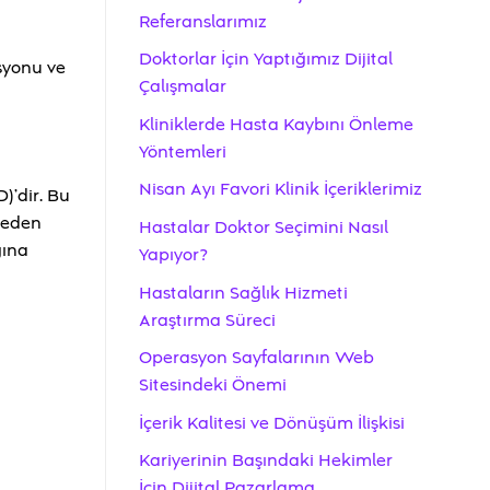
Referanslarımız
Doktorlar İçin Yaptığımız Dijital
syonu ve
Çalışmalar
Kliniklerde Hasta Kaybını Önleme
Yöntemleri
Nisan Ayı Favori Klinik İçeriklerimiz
D)’dir. Bu
 neden
Hastalar Doktor Seçimini Nasıl
ğına
Yapıyor?
Hastaların Sağlık Hizmeti
Araştırma Süreci
Operasyon Sayfalarının Web
Sitesindeki Önemi
İçerik Kalitesi ve Dönüşüm İlişkisi
Kariyerinin Başındaki Hekimler
İçin Dijital Pazarlama