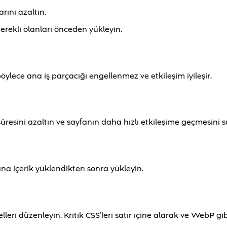
ını azaltın.
erekli olanları önceden yükleyin.
ylece ana iş parçacığı engellenmez ve etkileşim iyileşir.
resini azaltın ve sayfanın daha hızlı etkileşime geçmesini s
a içerik yüklendikten sonra yükleyin.
leri düzenleyin. Kritik CSS’leri satır içine alarak ve WebP gib