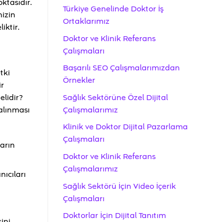
ktasıdır.
Türkiye Genelinde Doktor İş
nizin
Ortaklarımız
iktir.
Doktor ve Klinik Referans
Çalışmaları
Başarılı SEO Çalışmalarımızdan
tki
Örnekler
ir
Sağlık Sektörüne Özel Dijital
elidir?
Çalışmalarımız
 alınması
Klinik ve Doktor Dijital Pazarlama
Çalışmaları
ların
Doktor ve Klinik Referans
Çalışmalarımız
nıcıları
Sağlık Sektörü İçin Video İçerik
Çalışmaları
Doktorlar İçin Dijital Tanıtım
ini