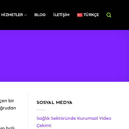
HIZMETLER
BLOG
İLETIŞIM
TÜRKÇE
lçen bir
SOSYAL MEDYA
doğrudan
Sağlık Sektöründe Kurumsal Video
Çekimi
n hızlı