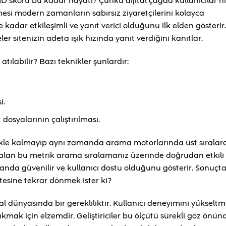
 FID skoru bu kadar hayati? Çünkü dijital çağda kullanıcılar hız
mesi modern zamanların sabırsız ziyaretçilerini kolayca
e kadar etkileşimli ve yanıt verici olduğunu ilk elden gösterir. 
er sitenizin adeta ışık hızında yanıt verdiğini kanıtlar.
tılabilir? Bazı teknikler şunlardır:
i.
osyalarının çalıştırılması.
emekle kalmayıp aynı zamanda arama motorlarında üst sıralar
 alan bu metrik arama sıralamanız üzerinde doğrudan etkili o
zamanda güvenilir ve kullanıcı dostu olduğunu gösterir. Sonuçt
esine tekrar dönmek ister ki?
 dünyasında bir gerekliliktir. Kullanıcı deneyimini yükselt
çıkmak için elzemdir. Geliştiriciler bu ölçütü sürekli göz önün