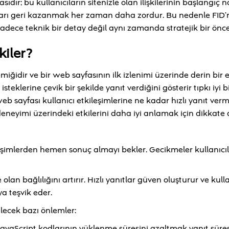
ır; bu kullanıcıların sitenizle olan ilişkilerinin başlangıç no
cıları geri kazanmak her zaman daha zordur. Bu nedenle FID’
ce teknik bir detay değil aynı zamanda stratejik bir öncel
kiler?
miğidir ve bir web sayfasının ilk izlenimi üzerinde derin bir e
steklerine çevik bir şekilde yanıt verdiğini gösterir tıpkı iyi b
web sayfası kullanıcı etkileşimlerine ne kadar hızlı yanıt verm
cı deneyimi üzerindeki etkilerini daha iyi anlamak için dikkate
ileşimlerden hemen sonuç almayı bekler. Gecikmeler kullanıcı
olan bağlılığını artırır. Hızlı yanıtlar güven oluşturur ve kulla
ya teşvik eder.
ilecek bazı önlemler:
JavaScript kodlarının yüklenme süresini azaltmak yanıt süres