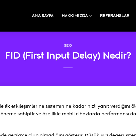
ANA SAYFA
HAKKIMIZDA
REFERANSLAR
SEO
FID (First Input Delay) Nedir?
de ilk etkileşimlerine sistemin ne kadar hızlı yanıt verdiğini ö
ik öneme sahiptir ve özellikle mobil cihazlarda performansı 
de gecikme olup olmadığını gösterir. Düşük FID değeri, siteni