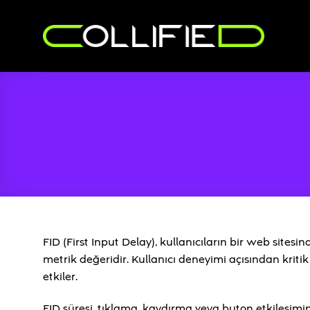
İçeriğe
atla
FID (First Input Delay), kullanıcıların bir web sitesin
metrik değeridir. Kullanıcı deneyimi açısından krit
etkiler.
FID süresi, tıklama, kaydırma veya buton etkileşimin