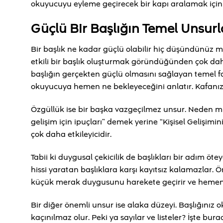
okuyucuyu eyleme geçirecek bir kapı aralamak için d
Güçlü Bir Başlığın Temel Unsurla
Bir başlık ne kadar güçlü olabilir hiç düşündünüz m
etkili bir başlık oluşturmak göründüğünden çok daha ka
başlığın gerçekten güçlü olmasını sağlayan temel fak
okuyucuya hemen ne bekleyeceğini anlatır. Kafanızı
Özgüllük ise bir başka vazgeçilmez unsur. Neden mi? 
gelişim için ipuçları” demek yerine “Kişisel Gelişimi
çok daha etkileyicidir.
Tabii ki duygusal çekicilik de başlıkları bir adım ö
hissi yaratan başlıklara karşı kayıtsız kalamazlar. 
küçük merak duygusunu harekete geçirir ve hemen tı
Bir diğer önemli unsur ise alaka düzeyi. Başlığınız 
kaçınılmaz olur. Peki ya sayılar ve listeler? İşte bura