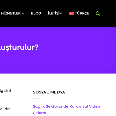
HIZMETLER
BLOG
İLETIŞIM
TÜRKÇE
luşturulur?
gisini
SOSYAL MEDYA
Sağlık Sektöründe Kurumsal Video
lidir.
Çekimi