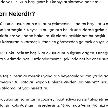
e yazılır. Sizin başlığınız bu kapıyı aralamaya hazır mı?
rı Nelerdir?
ü? Bir okuyucunun dikkatini çekmenin ilk adımı başlıktır. A
rmaşıktır. Neyse ki bu işin sırrı belirli unsurlarda gizlidir.
törlere yakından bakalım. İlk olarak açıklık; net bir başlık
 karıştıran o karmaşık ifadeleri görmezden gelmek en iyisi 
Çünkü belirsiz başlıklar okuyucunun ilgisini dağıtır. Örneğin
nizi 5 Adımda Nasıl Hızlandırırsınız?” şeklinde net bir öneri 
teye taşır. İnsanlar merak uyandıran heyecanlandıran ya da aci
Örneğin “Bu Hataları Yapan Binlerce Kişiden Biri Misiniz?” sor
klama ihtiyacı hissettirir.
okuyucunun sorunlarını çözmeyi vaat ediyorsa sizi takip etme
da işin kolaylaştığını hissedersiniz. “6 Adımda Verimliliğinizi A