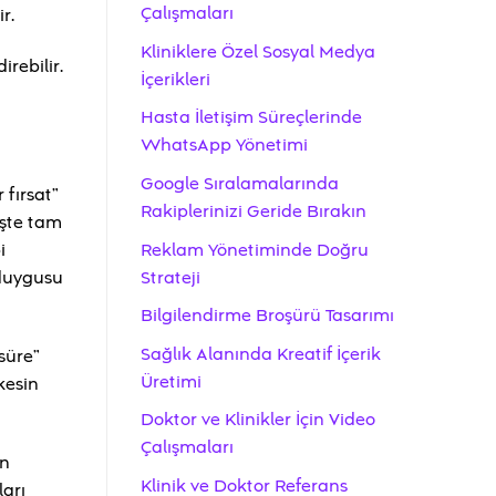
Çalışmaları
r.
Kliniklere Özel Sosyal Medya
rebilir.
İçerikleri
Hasta İletişim Süreçlerinde
WhatsApp Yönetimi
Google Sıralamalarında
 fırsat”
Rakiplerinizi Geride Bırakın
İşte tam
Reklam Yönetiminde Doğru
i
Strateji
 duygusu
Bilgilendirme Broşürü Tasarımı
Sağlık Alanında Kreatif İçerik
 süre”
Üretimi
kesin
Doktor ve Klinikler İçin Video
Çalışmaları
ın
Klinik ve Doktor Referans
ları