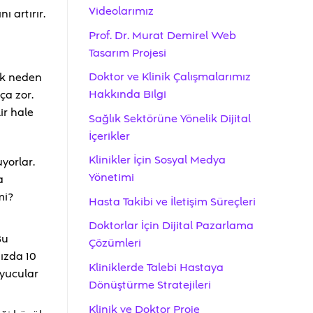
Videolarımız
 artırır.
Prof. Dr. Murat Demirel Web
Tasarım Projesi
Doktor ve Klinik Çalışmalarımız
ok neden
Hakkında Bilgi
ça zor.
ir hale
Sağlık Sektörüne Yönelik Dijital
İçerikler
Klinikler İçin Sosyal Medya
yorlar.
Yönetimi
a
mi?
Hasta Takibi ve İletişim Süreçleri
Doktorlar İçin Dijital Pazarlama
Bu
Çözümleri
nızda 10
Kliniklerde Talebi Hastaya
uyucular
Dönüştürme Stratejileri
Klinik ve Doktor Proje