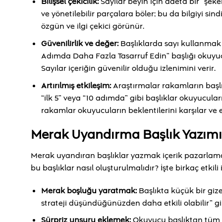
Bilişsel çekicilik:
Sayılar beyin için adeta bir “şeker
ve yönetilebilir parçalara böler; bu da bilgiyi sin
özgün ve ilgi çekici görünür.
Güvenilirlik ve değer:
Başlıklarda sayı kullanmak 
Adımda Daha Fazla Tasarruf Edin” başlığı okuyucu
Sayılar içeriğin güvenilir olduğu izlenimini verir.
Artırılmış etkileşim:
Araştırmalar rakamların başlık
“ilk 5” veya “10 adımda” gibi başlıklar okuyucular
rakamlar okuyucuların beklentilerini karşılar ve et
Merak Uyandırma Başlık Yazımın
Merak uyandıran başlıklar yazmak içerik pazarlam
bu başlıklar nasıl oluşturulmalıdır? İşte birkaç etkili
Merak boşluğu yaratmak:
Başlıkta küçük bir giz
strateji düşündüğünüzden daha etkili olabilir” g
Sürpriz unsuru eklemek:
Okuyucu başlıktan tüm c