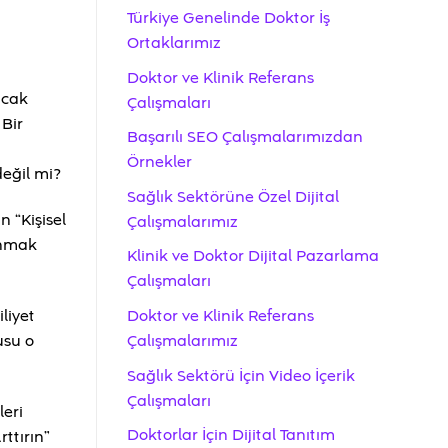
Türkiye Genelinde Doktor İş
Ortaklarımız
Doktor ve Klinik Referans
ncak
Çalışmaları
 Bir
Başarılı SEO Çalışmalarımızdan
Örnekler
değil mi?
Sağlık Sektörüne Özel Dijital
 “Kişisel
Çalışmalarımız
sunmak
Klinik ve Doktor Dijital Pazarlama
Çalışmaları
liyet
Doktor ve Klinik Referans
usu o
Çalışmalarımız
Sağlık Sektörü İçin Video İçerik
Çalışmaları
leri
Doktorlar İçin Dijital Tanıtım
rttırın”