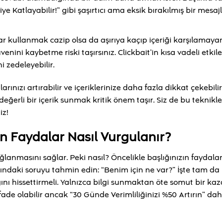
e Katlayabilir!” gibi şaşırtıcı ama eksik bırakılmış bir mesajl
r kullanmak cazip olsa da aşırıya kaçıp içeriği karşılamaya
ni kaybetme riski taşırsınız. Clickbait’in kısa vadeli etkile
 zedeleyebilir.
ızı artırabilir ve içeriklerinize daha fazla dikkat çekebili
ğerli bir içerik sunmak kritik önem taşır. Siz de bu teknikle
iz!
in Faydalar Nasıl Vurgulanır?
ağlanmasını sağlar. Peki nasıl? Öncelikle başlığınızın faydala
ndaki soruyu tahmin edin: “Benim için ne var?” İşte tam da
ğını hissettirmeli. Yalnızca bilgi sunmaktan öte somut bir ka
 ifade olabilir ancak “30 Günde Verimliliğinizi %50 Artırın” da