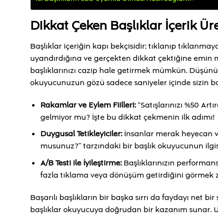
Dikkat Çeken Başlıklar İçerik 
Başlıklar içeriğin kapı bekçisidir; tıklanıp tıklanmay
uyandırdığına ve gerçekten dikkat çektiğine emin m
başlıklarınızı cazip hale getirmek mümkün. Düşünü
okuyucunuzun gözü sadece saniyeler içinde sizin ba
Rakamlar ve Eylem Fiilleri:
“Satışlarınızı %50 Artı
gelmiyor mu? İşte bu dikkat çekmenin ilk adımı!
Duygusal Tetikleyiciler:
İnsanlar merak heyecan ve
musunuz?” tarzındaki bir başlık okuyucunun ilgisi
A/B Testi ile İyileştirme:
Başlıklarınızın performans
fazla tıklama veya dönüşüm getirdiğini görmek z
Başarılı başlıkların bir başka sırrı da faydayı net bi
başlıklar okuyucuya doğrudan bir kazanım sunar. 