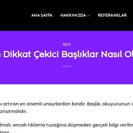
ANA SAYFA
HAKKIMIZDA
REFERANSLAR
SEO
e Dikkat Çekici Başlıklar Nasıl O
nı artıran en önemli unsurlardan biridir. Başlık, okuyucunun il
ansıtmalıdır.
lmalı, ancak tıklama tuzağına düşmeden gerçek bilgi verilme
ırır.