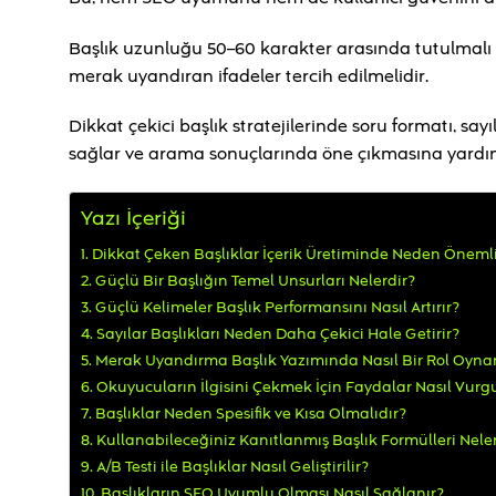
Başlık uzunluğu 50–60 karakter arasında tutulmalı v
merak uyandıran ifadeler tercih edilmelidir.
Dikkat çekici başlık stratejilerinde soru formatı, say
sağlar ve arama sonuçlarında öne çıkmasına yardım
Yazı İçeriği
Dikkat Çeken Başlıklar İçerik Üretiminde Neden Önemli
Güçlü Bir Başlığın Temel Unsurları Nelerdir?
Güçlü Kelimeler Başlık Performansını Nasıl Artırır?
Sayılar Başlıkları Neden Daha Çekici Hale Getirir?
Merak Uyandırma Başlık Yazımında Nasıl Bir Rol Oyna
Okuyucuların İlgisini Çekmek İçin Faydalar Nasıl Vurg
Başlıklar Neden Spesifik ve Kısa Olmalıdır?
Kullanabileceğiniz Kanıtlanmış Başlık Formülleri Nele
A/B Testi ile Başlıklar Nasıl Geliştirilir?
Başlıkların SEO Uyumlu Olması Nasıl Sağlanır?