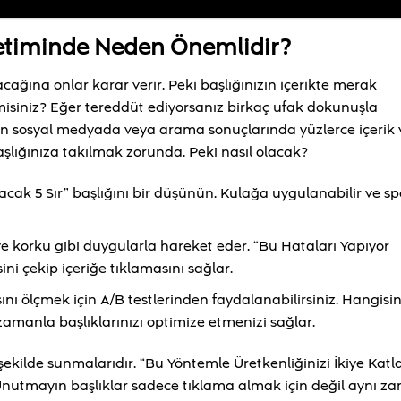
Üretiminde Neden Önemlidir?
acağına onlar karar verir. Peki başlığınızın içerikte merak
isiniz? Eğer tereddüt ediyorsanız birkaç ufak dokunuşla
n sosyal medyada veya arama sonuçlarında yüzlerce içerik 
şlığınıza takılmak zorunda. Peki nasıl olacak?
racak 5 Sır” başlığını bir düşünün. Kulağa uygulanabilir ve spe
 korku gibi duygularla hareket eder. “Bu Hataları Yapıyor
ni çekip içeriğe tıklamasını sağlar.
ını ölçmek için A/B testlerinden faydalanabilirsiniz. Hangisi
amanla başlıklarınızı optimize etmenizi sağlar.
r şekilde sunmalarıdır. “Bu Yöntemle Üretkenliğinizi İkiye Katla
Unutmayın başlıklar sadece tıklama almak için değil aynı 