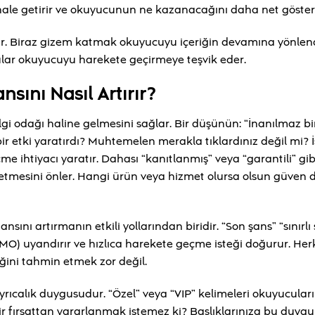
lir hale getirir ve okuyucunun ne kazanacağını daha net gösteri
ir. Biraz gizem katmak okuyucuyu içeriğin devamına yönlendi
orular okuyucuyu harekete geçirmeye teşvik eder.
sını Nasıl Artırır?
gi odağı haline gelmesini sağlar. Bir düşünün: “İnanılmaz bir
l bir etki yaratırdı? Muhtemelen merakla tıklardınız değil mi? 
ihtiyacı yaratır. Dahası “kanıtlanmış” veya “garantili” gib
etmesini önler. Hangi ürün veya hizmet olursa olsun güven
ını artırmanın etkili yollarından biridir. “Son şans” “sınırlı
MO) uyandırır ve hızlıca harekete geçme isteği doğurur. Her
eğini tahmin etmek zor değil.
rıcalık duygusudur. “Özel” veya “VIP” kelimeleri okuyucular
bir fırsattan yararlanmak istemez ki? Başlıklarınıza bu duygu