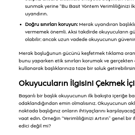
sunmak yerine “Bu Basit Yöntem Verimliliğinizi İkiy
uyandırın.
Doğru sınırları koruyun:
Merak uyandıran başlıkla
vermemek önemli. Aksi takdirde okuyucuların güveni
olabilir; ancak uzun vadede okuyucunun güvenini
Merak boşluğunun gücünü keşfetmek tıklama oranların
bunu yaparken etik sınırları korumak ve gerçekten de
kullanarak başlıklarınıza taze bir soluk getirebilirsin
Okuyucuların İlgisini Çekmek İç
Başarılı bir başlık okuyucunun ilk bakışta içeriğe b
odaklandığından emin olmalısınız. Okuyucunun aklı
noktada başlığınız onların ihtiyaçlarını karşılayaca
vaat edin. Örneğin “Verimliliğinizi Artırın” genel bir
edici değil mi?