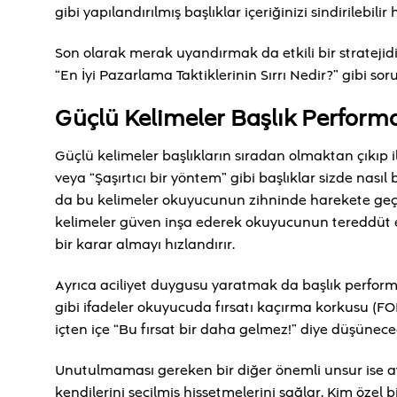
gibi yapılandırılmış başlıklar içeriğinizi sindirilebi
Son olarak merak uyandırmak da etkili bir stratejid
“En İyi Pazarlama Taktiklerinin Sırrı Nedir?” gibi s
Güçlü Kelimeler Başlık Performan
Güçlü kelimeler başlıkların sıradan olmaktan çıkıp il
veya “Şaşırtıcı bir yöntem” gibi başlıklar sizde nası
da bu kelimeler okuyucunun zihninde harekete geçme 
kelimeler güven inşa ederek okuyucunun tereddüt 
bir karar almayı hızlandırır.
Ayrıca aciliyet duygusu yaratmak da başlık performans
gibi ifadeler okuyucuda fırsatı kaçırma korkusu (FO
içten içe “Bu fırsat bir daha gelmez!” diye düşünec
Unutulmaması gereken bir diğer önemli unsur ise ay
kendilerini seçilmiş hissetmelerini sağlar. Kim özel 