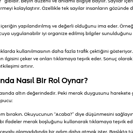
” gibidir. Beyin düzenli ve anlamlı bilgiye bayılır. Sayılar içe
dirmeyi kolaylaştırır. Özellikle tek sayılar insanların gözünde
içeriğin yapılandırılmış ve değerli olduğunu ima eder. Örneğ
ya uygulanabilir iyi organize edilmiş bilgiler sunulduğunu g
larda kullanılmasının daha fazla trafik çektiğini gösteriyor.
ın ilgisini çeker ve onları tıklamaya teşvik eder. Sonuç olarak
kileşimi artırır.
da Nasıl Bir Rol Oynar?
asında altın değerindedir. Peki merak duygusunu harekete 
 ipucu:
em bırakın. Okuyucunun “Acaba?” diye düşünmesini sağlayın
ibi ifadeler merak boşluğunu kullanarak tıklamaya teşvik ed
evabı alamadığında bir adım daha atmak ister. Başlıkta tü