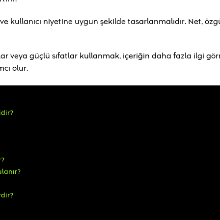
e kullanıcı niyetine uygun şekilde tasarlanmalıdır. Net, özg
ılar veya güçlü sıfatlar kullanmak, içeriğin daha fazla ilgi gö
cı olur.
dir?
r?
ulanır?
rdir?