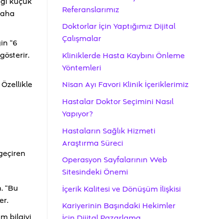
riği küçük
Referanslarımız
 daha
Doktorlar İçin Yaptığımız Dijital
Çalışmalar
in “6
österir.
Kliniklerde Hasta Kaybını Önleme
Yöntemleri
 Özellikle
Nisan Ayı Favori Klinik İçeriklerimiz
Hastalar Doktor Seçimini Nasıl
Yapıyor?
Hastaların Sağlık Hizmeti
Araştırma Süreci
geçiren
Operasyon Sayfalarının Web
Sitesindeki Önemi
. “Bu
İçerik Kalitesi ve Dönüşüm İlişkisi
er.
Kariyerinin Başındaki Hekimler
m bilgiyi
İçin Dijital Pazarlama