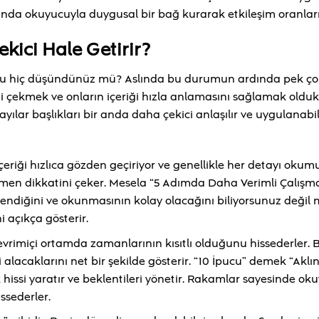
 okuyucuyla duygusal bir bağ kurarak etkileşim oranlarını
kici Hale Getirir?
ğunu hiç düşündünüz mü? Aslında bu durumun ardında pek ç
ini çekmek ve onların içeriği hızla anlamasını sağlamak olduk
lar başlıkları bir anda daha çekici anlaşılır ve uygulanabil
iği hızlıca gözden geçiriyor ve genellikle her detayı okumu
men dikkatini çeker. Mesela “5 Adımda Daha Verimli Çalışm
lendiğini ve okunmasının kolay olacağını biliyorsunuz değil 
 açıkça gösterir.
evrimiçi ortamda zamanlarının kısıtlı olduğunu hissederler. 
 alacaklarını net bir şekilde gösterir. “10 İpucu” demek “Aklı
k hissi yaratır ve beklentileri yönetir. Rakamlar sayesinde ok
ssederler.