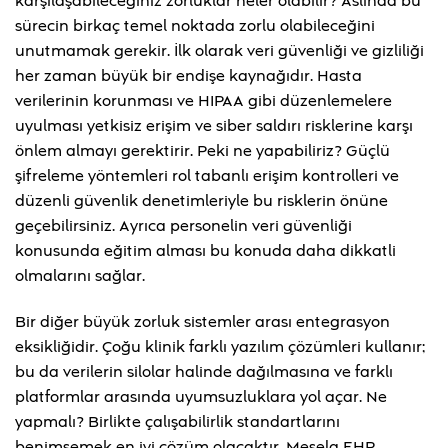
karşılaşabileceğiniz zorluklar neler olabilir? Aslında bu
sürecin birkaç temel noktada zorlu olabileceğini
unutmamak gerekir. İlk olarak veri güvenliği ve gizliliği
her zaman büyük bir endişe kaynağıdır. Hasta
verilerinin korunması ve HIPAA gibi düzenlemelere
uyulması yetkisiz erişim ve siber saldırı risklerine karşı
önlem almayı gerektirir. Peki ne yapabiliriz? Güçlü
şifreleme yöntemleri rol tabanlı erişim kontrolleri ve
düzenli güvenlik denetimleriyle bu risklerin önüne
geçebilirsiniz. Ayrıca personelin veri güvenliği
konusunda eğitim alması bu konuda daha dikkatli
olmalarını sağlar.
Bir diğer büyük zorluk sistemler arası entegrasyon
eksikliğidir. Çoğu klinik farklı yazılım çözümleri kullanır;
bu da verilerin silolar halinde dağılmasına ve farklı
platformlar arasında uyumsuzluklara yol açar. Ne
yapmalı? Birlikte çalışabilirlik standartlarını
benimsemek en iyi çözüm olacaktır. Mesela EHR