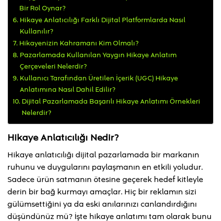
Bir Rol Oynar?
Hikaye Anlatıcılığı Farklı Dijital Platformlarda Nasıl
Kullanılır?
Hikayenizin Kahramanı Kim Olmalı?
Pazarlamada Kullanılan Yaygın Hikaye Anlatım
Çerçeveleri Nelerdir?
Kullanıcı Tarafından Üretilen İçerik (UGC) Hikaye
Anlatımına Nasıl Dahil Edilir?
Dijital Pazarlamada Başarılı Hikaye Anlatımı Örnekleri
Nelerdir?
Hikaye Anlatıcılığı Nedir?
Hikaye anlatıcılığı dijital pazarlamada bir markanın
ruhunu ve duygularını paylaşmanın en etkili yoludur.
Sadece ürün satmanın ötesine geçerek hedef kitleyle
derin bir bağ kurmayı amaçlar. Hiç bir reklamın sizi
gülümsettiğini ya da eski anılarınızı canlandırdığını
düşündünüz mü? İşte hikaye anlatımı tam olarak bunu