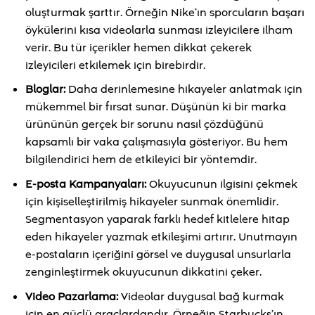
oluşturmak şarttır. Örneğin Nike’ın sporcuların başarı
öykülerini kısa videolarla sunması izleyicilere ilham
verir. Bu tür içerikler hemen dikkat çekerek
izleyicileri etkilemek için birebirdir.
Bloglar:
Daha derinlemesine hikayeler anlatmak için
mükemmel bir fırsat sunar. Düşünün ki bir marka
ürününün gerçek bir sorunu nasıl çözdüğünü
kapsamlı bir vaka çalışmasıyla gösteriyor. Bu hem
bilgilendirici hem de etkileyici bir yöntemdir.
E-posta Kampanyaları:
Okuyucunun ilgisini çekmek
için kişiselleştirilmiş hikayeler sunmak önemlidir.
Segmentasyon yaparak farklı hedef kitlelere hitap
eden hikayeler yazmak etkileşimi artırır. Unutmayın
e-postaların içeriğini görsel ve duygusal unsurlarla
zenginleştirmek okuyucunun dikkatini çeker.
Video Pazarlama:
Videolar duygusal bağ kurmak
için en güçlü araçlardandır. Örneğin Starbucks’ın