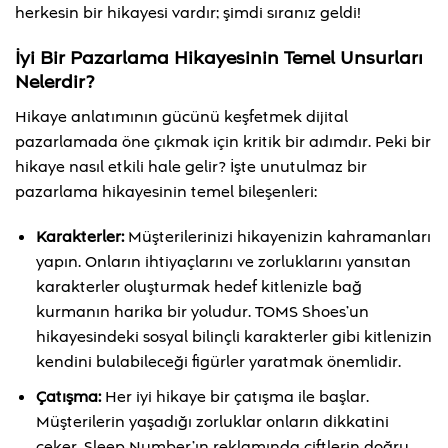
herkesin bir hikayesi vardır; şimdi sıranız geldi!
İyi Bir Pazarlama Hikayesinin Temel Unsurları
Nelerdir?
Hikaye anlatımının gücünü keşfetmek dijital
pazarlamada öne çıkmak için kritik bir adımdır. Peki bir
hikaye nasıl etkili hale gelir? İşte unutulmaz bir
pazarlama hikayesinin temel bileşenleri:
Karakterler:
Müşterilerinizi hikayenizin kahramanları
yapın. Onların ihtiyaçlarını ve zorluklarını yansıtan
karakterler oluşturmak hedef kitlenizle bağ
kurmanın harika bir yoludur. TOMS Shoes’un
hikayesindeki sosyal bilinçli karakterler gibi kitlenizin
kendini bulabileceği figürler yaratmak önemlidir.
Çatışma:
Her iyi hikaye bir çatışma ile başlar.
Müşterilerin yaşadığı zorluklar onların dikkatini
çeker. Sleep Number’ın reklamında çiftlerin doğru