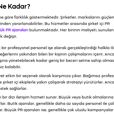
 Ne Kadar?
üne göre farklılık göstermektedir. Şirketler, markalarını güçl
rinden yararlanabilirler. Bu hizmetler arasında şirket içi PR
ük PR ajansları
bulunmaktadır. Her birinin maliyeti, sunulan
 değişir.
bir profesyonel personel işe alarak gerçekleştirdiği halkla ili
eğerlerini yakından bilen bir kişinin çalışmalarını içerir. An
ına yönetebilecek kadar geniş bir beceri setine sahip olmas
 kalabilir.
t etkin bir seçenek olarak karşımıza çıkar. Bağımsız profesy
 şirket içi ekiplerle yakın çalışarak stratejiyi yürütürler. Anc
stek sağlarlar.
ibi bir dizi iletişim hizmeti sunar. Büyük veya butik olmalarına
ar. Butik ajanslar, genellikle daha az sayıda personel ile çalı
r. Büyük PR ajansları ise, genellikle çok uluslu kampanyalar 