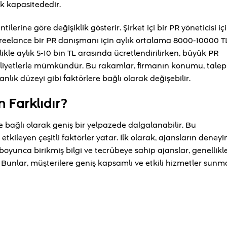
k kapasitededir.
ilerine göre değişiklik gösterir. Şirket içi bir PR yöneticisi iç
reelance bir PR danışmanı için aylık ortalama 8000-10000 T
likle aylık 5-10 bin TL arasında ücretlendirilirken, büyük PR
aliyetlerle mümkündür. Bu rakamlar, firmanın konumu, talep
k düzeyi gibi faktörlere bağlı olarak değişebilir.
n Farklıdır?
ne bağlı olarak geniş bir yelpazede dalgalanabilir. Bu
tkileyen çeşitli faktörler yatar. İlk olarak, ajansların deney
boyunca birikmiş bilgi ve tecrübeye sahip ajanslar, genellikl
r. Bunlar, müşterilere geniş kapsamlı ve etkili hizmetler sunm