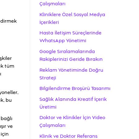
Çalışmaları
Kliniklere Özel Sosyal Medya
endirmek
İçerikleri
Hasta İletişim Süreçlerinde
WhatsApp Yönetimi
Google Sıralamalarında
şkiler
Rakiplerinizi Geride Bırakın
cak tüm
Reklam Yönetiminde Doğru
ı
Strateji
Bilgilendirme Broşürü Tasarımı
oneller,
Sağlık Alanında Kreatif İçerik
ak, bu
Üretimi
Doktor ve Klinikler İçin Video
 bağlı
Çalışmaları
şır ve
için
Klinik ve Doktor Referans