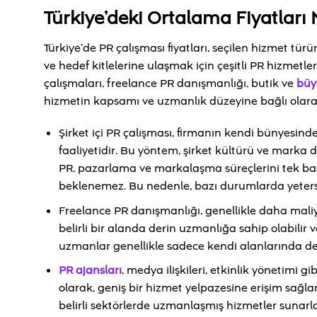
Türkiye’deki Ortalama Fiyatları
Türkiye’de PR çalışması fiyatları, seçilen hizmet tür
ve hedef kitlelerine ulaşmak için çeşitli PR hizmetle
çalışmaları, freelance PR danışmanlığı, butik ve
büy
hizmetin kapsamı ve uzmanlık düzeyine bağlı olarak
Şirket içi PR çalışması, firmanın kendi bünyesinde 
faaliyetidir. Bu yöntem, şirket kültürü ve marka d
PR, pazarlama ve markalaşma süreçlerini tek baş
beklenemez. Bu nedenle, bazı durumlarda yetersiz
Freelance PR danışmanlığı, genellikle daha maliye
belirli bir alanda derin uzmanlığa sahip olabilir ve
uzmanlar genellikle sadece kendi alanlarında de
PR ajansları
, medya ilişkileri, etkinlik yönetimi g
olarak, geniş bir hizmet yelpazesine erişim sağlarl
belirli sektörlerde uzmanlaşmış hizmetler sunarla