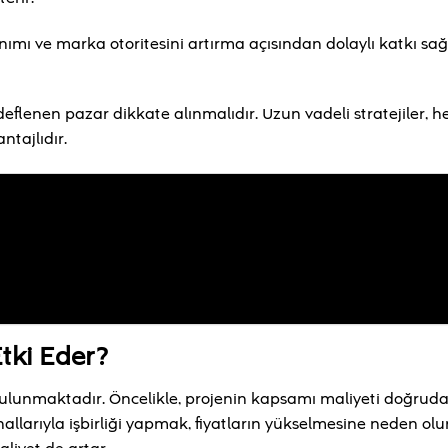
nımı ve marka otoritesini artırma açısından dolaylı katkı sağ
eflenen pazar dikkate alınmalıdır. Uzun vadeli stratejiler, 
ntajlıdır.
tki Eder?
r bulunmaktadır. Öncelikle, projenin kapsamı maliyeti doğrudan
llarıyla işbirliği yapmak, fiyatların yükselmesine neden olur