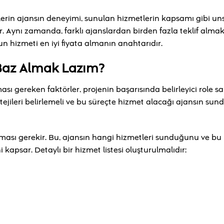
rilerin ajansın deneyimi, sunulan hizmetlerin kapsamı gibi uns
. Aynı zamanda, farklı ajanslardan birden fazla teklif alma
gun hizmeti en iyi fiyata almanın anahtarıdır.
i Baz Almak Lazım?
ası gereken faktörler, projenin başarısında belirleyici role sah
atejileri belirlemeli ve bu süreçte hizmet alacağı ajansın su
lması gerekir. Bu, ajansın hangi hizmetleri sunduğunu ve bu
 kapsar. Detaylı bir hizmet listesi oluşturulmalıdır: