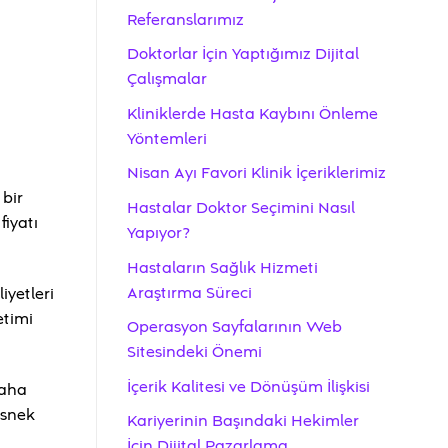
Referanslarımız
Doktorlar İçin Yaptığımız Dijital
Çalışmalar
Kliniklerde Hasta Kaybını Önleme
Yöntemleri
Nisan Ayı Favori Klinik İçeriklerimiz
 bir
Hastalar Doktor Seçimini Nasıl
fiyatı
Yapıyor?
Hastaların Sağlık Hizmeti
Araştırma Süreci
iyetleri
etimi
Operasyon Sayfalarının Web
Sitesindeki Önemi
İçerik Kalitesi ve Dönüşüm İlişkisi
daha
esnek
Kariyerinin Başındaki Hekimler
İçin Dijital Pazarlama